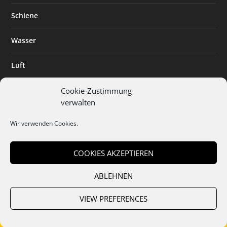
Schiene
Wasser
Luft
Standort
Cookie-Zustimmung
verwalten
Branchenlösungen
Wir verwenden Cookies.
Digitalisierung
COOKIES AKZEPTIEREN
ABLEHNEN
Team
Abo
Mediadaten
Cookies
Datenschutz
AGB
VIEW PREFERENCES
Impressum