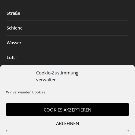
Straße
Schiene
Wasser
Luft
Standort
Cookie-Zustimmung
verwalten
Branchenlösungen
Wir verwenden Cookies.
Digitalisierung
COOKIES AKZEPTIEREN
ABLEHNEN
Team
Abo
Mediadaten
Cookies
Datenschutz
AGB