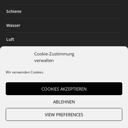
Schiene
Wasser
Luft
Standort
Cookie-Zustimmung
verwalten
Branchenlösungen
Wir verwenden Cookies.
Digitalisierung
COOKIES AKZEPTIEREN
ABLEHNEN
Team
Abo
Mediadaten
Cookies
Datenschutz
AGB
VIEW PREFERENCES
Impressum