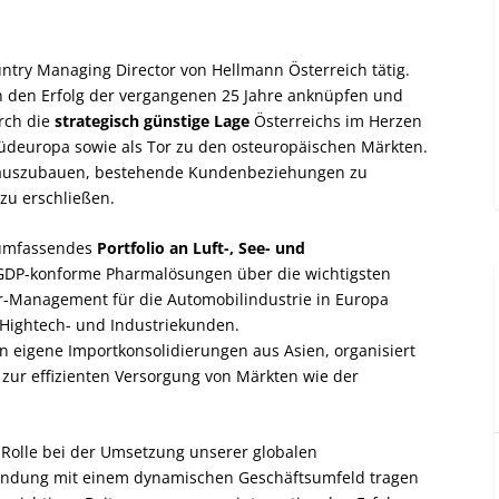
ountry Managing Director von Hellmann Österreich tätig.
n den Erfolg der vergangenen 25 Jahre anknüpfen und
rch die
strategisch günstige Lage
Österreichs im Herzen
üdeuropa sowie als Tor zu den osteuropäischen Märkten.
ter auszubauen, bestehende Kundenbeziehungen zu
zu erschließen.
n umfassendes
Portfolio an Luft-, See- und
 GDP-konforme Pharmalösungen über die wichtigsten
er-Management für die Automobilindustrie in Europa
r Hightech- und Industriekunden.
n eigene Importkonsolidierungen aus Asien, organisiert
 zur effizienten Versorgung von Märkten wie der
e Rolle bei der Umsetzung unserer globalen
rbindung mit einem dynamischen Geschäftsumfeld tragen