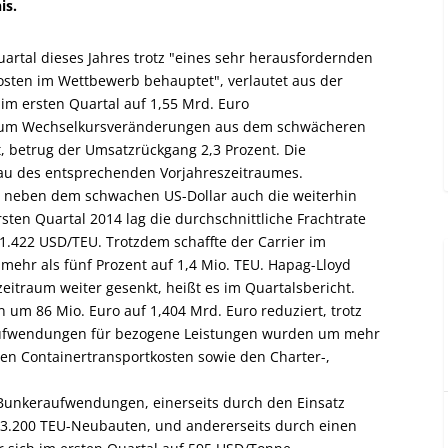
is.
uartal dieses Jahres trotz "eines sehr herausfordernden
sten im Wettbewerb behauptet", verlautet aus der
im ersten Quartal auf 1,55 Mrd. Euro
igt um Wechselkursveränderungen aus dem schwächeren
t, betrug der Umsatzrückgang 2,3 Prozent. Die
au des entsprechenden Vorjahreszeitraumes.
n neben dem schwachen US-Dollar auch die weiterhin
sten Quartal 2014 lag die durchschnittliche Frachtrate
.422 USD/TEU. Trotzdem schaffte der Carrier im
ehr als fünf Prozent auf 1,4 Mio. TEU. Hapag-Lloyd
eitraum weiter gesenkt, heißt es im Quartalsbericht.
m 86 Mio. Euro auf 1,404 Mrd. Euro reduziert, trotz
Aufwendungen für bezogene Leistungen wurden um mehr
 den Containertransportkosten sowie den Charter-,
 Bunkeraufwendungen, einerseits durch den Einsatz
 13.200 TEU-Neubauten, und andererseits durch einen