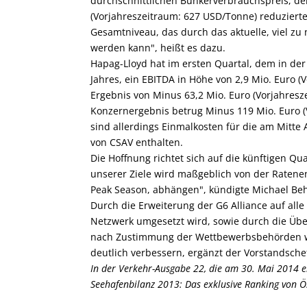
durchschnittlichen Bunkerverbrauchspreis, de
(Vorjahreszeitraum: 627 USD/Tonne) reduzierte
Gesamtniveau, das durch das aktuelle, viel zu
werden kann", heißt es dazu.
Hapag-Lloyd hat im ersten Quartal, dem in der 
Jahres, ein EBITDA in Höhe von 2,9 Mio. Euro (
Ergebnis von Minus 63,2 Mio. Euro (Vorjahresze
Konzernergebnis betrug Minus 119 Mio. Euro (V
sind allerdings Einmalkosten für die am Mitte
von CSAV enthalten.
Die Hoffnung richtet sich auf die künftigen Qu
unserer Ziele wird maßgeblich von der Ratenen
Peak Season, abhängen", kündigte Michael Beh
Durch die Erweiterung der G6 Alliance auf alle
Netzwerk umgesetzt wird, sowie durch die Üb
nach Zustimmung der Wettbewerbsbehörden wi
deutlich verbessern, ergänzt der Vorstandsche
In der Verkehr-Ausgabe 22, die am 30. Mai 2014 ers
Seehafenbilanz 2013: Das exklusive Ranking von Ös