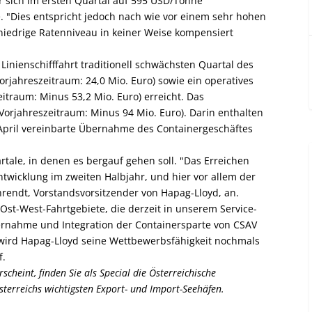
r sich im ersten Quartal auf 595 USD/Tonne
. "Dies entspricht jedoch nach wie vor einem sehr hohen
 niedrige Ratenniveau in keiner Weise kompensiert
Linienschifffahrt traditionell schwächsten Quartal des
Vorjahreszeitraum: 24,0 Mio. Euro) sowie ein operatives
itraum: Minus 53,2 Mio. Euro) erreicht. Das
orjahreszeitraum: Minus 94 Mio. Euro). Darin enthalten
 April vereinbarte Übernahme des Containergeschäftes
artale, in denen es bergauf gehen soll. "Das Erreichen
twicklung im zweiten Halbjahr, und hier vor allem der
rendt, Vorstandsvorsitzender von Hapag-Lloyd, an.
 Ost-West-Fahrtgebiete, die derzeit in unserem Service-
ernahme und Integration der Containersparte von CSAV
rd Hapag-Lloyd seine Wettbewerbsfähigkeit nochmals
f.
cheint, finden Sie als Special die Österreichische
terreichs wichtigsten Export- und Import-Seehäfen.