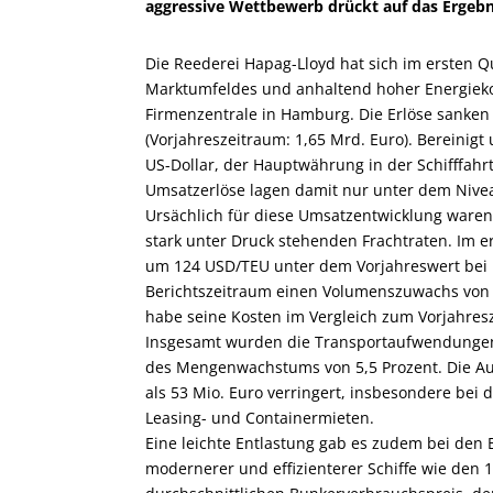
aggressive Wettbewerb drückt auf das Ergebn
Die Reederei Hapag-Lloyd hat sich im ersten Q
Marktumfeldes und anhaltend hoher Energieko
Firmenzentrale in Hamburg. Die Erlöse sanken 
(Vorjahreszeitraum: 1,65 Mrd. Euro). Berein
US-Dollar, der Hauptwährung in der Schifffahr
Umsatzerlöse lagen damit nur unter dem Nive
Ursächlich für diese Umsatzentwicklung ware
stark unter Druck stehenden Frachtraten. Im er
um 124 USD/TEU unter dem Vorjahreswert bei 1
Berichtszeitraum einen Volumenszuwachs von m
habe seine Kosten im Vergleich zum Vorjahresz
Insgesamt wurden die Transportaufwendungen u
des Mengenwachstums von 5,5 Prozent. Die 
als 53 Mio. Euro verringert, insbesondere bei
Leasing- und Containermieten.
Eine leichte Entlastung gab es zudem bei den
modernerer und effizienterer Schiffe wie den