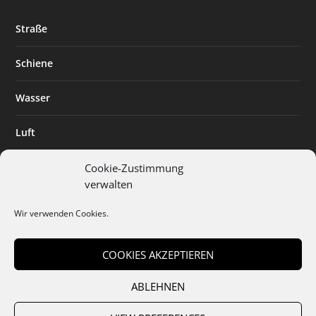
Straße
Schiene
Wasser
Luft
Standort
Cookie-Zustimmung
verwalten
Branchenlösungen
Wir verwenden Cookies.
Digitalisierung
COOKIES AKZEPTIEREN
ABLEHNEN
Team
Abo
Mediadaten
Cookies
Datenschutz
AGB