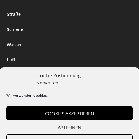
Straße
Schiene
Wasser
Luft
Standort
Cookie-Zustimmung
verwalten
Branchenlösungen
Wir verwenden Cookies.
Digitalisierung
COOKIES AKZEPTIEREN
ABLEHNEN
Team
Abo
Mediadaten
Cookies
Datenschutz
AGB