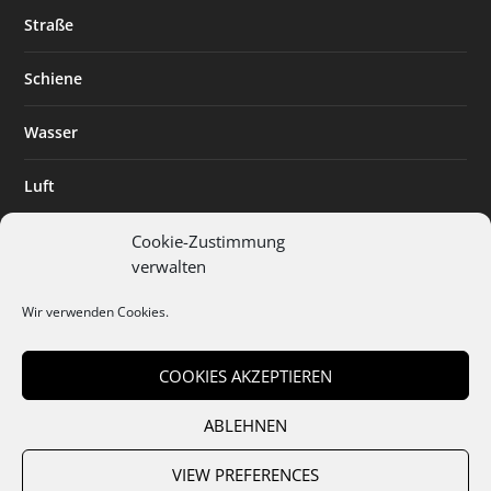
Straße
Schiene
Wasser
Luft
Standort
Cookie-Zustimmung
verwalten
Branchenlösungen
Wir verwenden Cookies.
Digitalisierung
COOKIES AKZEPTIEREN
ABLEHNEN
Team
Abo
Mediadaten
Cookies
Datenschutz
AGB
VIEW PREFERENCES
Impressum