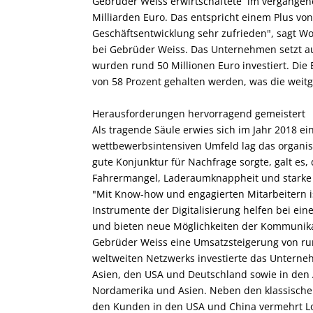
Gebrüder Weiss erwirtschaftete im vergangene
Milliarden Euro. Das entspricht einem Plus von
Geschäftsentwicklung sehr zufrieden", sagt Wo
bei Gebrüder Weiss. Das Unternehmen setzt auf
wurden rund 50 Millionen Euro investiert. Die
von 58 Prozent gehalten werden, was die weitg
Herausforderungen hervorragend gemeistert
Als tragende Säule erwies sich im Jahr 2018 e
wettbewerbsintensiven Umfeld lag das organi
gute Konjunktur für Nachfrage sorgte, galt e
Fahrermangel, Laderaumknappheit und stark
"Mit Know-how und engagierten Mitarbeitern is
Instrumente der Digitalisierung helfen bei ei
und bieten neue Möglichkeiten der Kommunikat
Gebrüder Weiss eine Umsatzsteigerung von run
weltweiten Netzwerks investierte das Unterneh
Asien, den USA und Deutschland sowie in den 
Nordamerika und Asien. Neben den klassischen
den Kunden in den USA und China vermehrt Lo