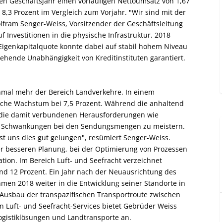
n Geschäftsjahr einen vorläufigen Nettoumsatz von 1,67
 8,3 Prozent im Vergleich zum Vorjahr. "Wir sind mit der
lfram Senger-Weiss, Vorsitzender der Geschäftsleitung
 Investitionen in die physische Infrastruktur. 2018
 Eigenkapitalquote konnte dabei auf stabil hohem Niveau
ehende Unabhängigkeit von Kreditinstituten garantiert.
inmal mehr der Bereich Landverkehre. In einem
sche Wachstum bei 7,5 Prozent. Während die anhaltend
s, die damit verbundenen Herausforderungen wie
e Schwankungen bei den Sendungsmengen zu meistern.
t uns dies gut gelungen", resümiert Senger-Weiss.
ner besseren Planung, bei der Optimierung von Prozessen
ion. Im Bereich Luft- und Seefracht verzeichnet
d 12 Prozent. Ein Jahr nach der Neuausrichtung des
men 2018 weiter in die Entwicklung seiner Standorte in
Ausbau der transpazifischen Transportroute zwischen
 Luft- und Seefracht-Services bietet Gebrüder Weiss
gistiklösungen und Landtransporte an.