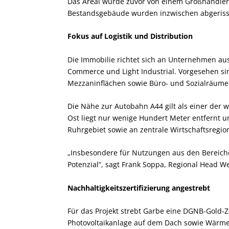
Das Areal wurde zuvor von einem Großhändler 
Bestandsgebäude wurden inzwischen abgerisse
Fokus auf Logistik und Distribution
Die Immobilie richtet sich an Unternehmen aus
Commerce und Light Industrial. Vorgesehen si
Mezzaninflächen sowie Büro- und Sozialräume
Die Nähe zur Autobahn A44 gilt als einer der w
Ost liegt nur wenige Hundert Meter entfernt 
Ruhrgebiet sowie an zentrale Wirtschaftsregi
„Insbesondere für Nutzungen aus den Bereiche
Potenzial“, sagt Frank Soppa, Regional Head We
Nachhaltigkeitszertifizierung angestrebt
Für das Projekt strebt Garbe eine DGNB-Gold-Z
Photovoltaikanlage auf dem Dach sowie Wärm