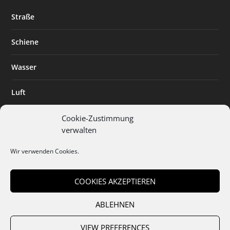
Straße
Schiene
Wasser
Luft
Standort
Cookie-Zustimmung
verwalten
Branchenlösungen
Wir verwenden Cookies.
Digitalisierung
COOKIES AKZEPTIEREN
ABLEHNEN
Team
Abo
Mediadaten
Cookies
Datenschutz
AGB
VIEW PREFERENCES