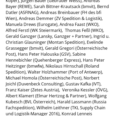
Koper), Jürgen Bauer (Gebrüder Weiss), Andreas
Bayer (REWE), Sarah Bittner-Krautsack (bmvit), Bernd
Datler (ASFINAG), Andreas Breinbauer (FH des bfi
Wien), Andreas Demmer (ZV Spedition & Logistik),
Manuela Drews (Eurogate), Andrea Faast (WKO),
Alfred Ferstl (WK Steiermark), Thomas Feßl (WKO),
Gerald Ganzger (Lansky, Ganzger + Partner), Ingrid u.
Christian Glauninger (Montan Spedition), Evelinde
Grassegger (bmvit), Gerald Gregori (Österreichische
Post), Hans Peter Halouska (GSV), Sabine
Hennebichler (Quehenberger Express), Hans Peter
Heitzinger (bmwfw), Nikolaus Hirnschall (Roland
Spedition), Walter Holzhammer (Port of Antwerp),
Michael Homola (Österreichische Post), Norbert
Joichl (Duvenbeck Consulting), Gustav Kafka (IVT),
Franz Kaiser (Zetes Austria), Veronika Kessler (ÖVG),
Albert Klamert (Elmar Hertzog & Partner), Wolfgang
Kubesch (BVL Österreich), Harald Lassmann (Russia
Fachspedition), Wilhelm Leithner (TKL Supply Chain
und Logistik-Manager 2016), Konrad Lenneis