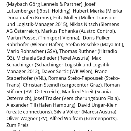
(Maybach Görg Lenneis & Partner), Josef
Luttenberger (Jöbstl Holding), Hubert Mierka (Mierka
Donauhafen Krems), Fritz Müller (Müller Transport
und Logistik-Manager 2015), Niklas Nitsch (Siemens
AG Österreich), Markus Pohanka (Austro Control),
Martin Posset (Thinkport Vienna), Doris Pulker-
Rohrhofer (Wiener Hafen), Stefan Reschke (Maya Int.),
Mario Rohracher (GSV), Thomas Ruthner (Hitradio
Ö3), Michaela Sadleder (Rexel Austria), Max
Schachinger (Schachinger Logistik und Logsitik-
Manager 2012), Davor Sertic (WK Wien), Franz
Staberhofer (VNL), Romana Steko-Papousek (Steko-
Trans), Christian Steindl (cargocenter Graz), Roman
Stiftner (BVL Österreich), Manfred Streit (Scania
Österreich), Josef Traxler (Versicherungsbüro Fiala),
Alexander Till (Hafen Hamburg), David Ungar-Klein
(create connections), Silvia Völker (Maresi Austria),
Oliver Wagner (ZV), Alfred Wolfram (Bremenports).
Zum Preis