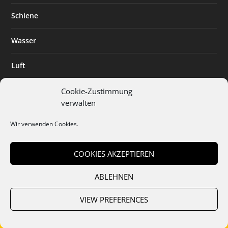
Schiene
Wasser
Luft
Standort
Cookie-Zustimmung
verwalten
Branchenlösungen
Wir verwenden Cookies.
Digitalisierung
COOKIES AKZEPTIEREN
ABLEHNEN
Team
Abo
Mediadaten
Cookies
Datenschutz
AGB
VIEW PREFERENCES
Impressum