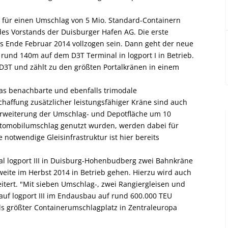
 für einen Umschlag von 5 Mio. Standard-Containern
 des Vorstands der Duisburger Hafen AG. Die erste
its Ende Februar 2014 vollzogen sein. Dann geht der neue
 rund 140m auf dem D3T Terminal in logport I in Betrieb.
 D3T und zählt zu den größten Portalkränen in einem
 das benachbarte und ebenfalls trimodale
haffung zusätzlicher leistungsfähiger Kräne sind auch
Erweiterung der Umschlag- und Depotfläche um 10
utomobilumschlag genutzt wurden, werden dabei für
otwendige Gleisinfrastruktur ist hier bereits
 logport III in Duisburg-Hohenbudberg zwei Bahnkräne
zweite im Herbst 2014 in Betrieb gehen. Hierzu wird auch
itert. "Mit sieben Umschlag-, zwei Rangiergleisen und
auf logport III im Endausbau auf rund 600.000 TEU
als größter Containerumschlagplatz in Zentraleuropa