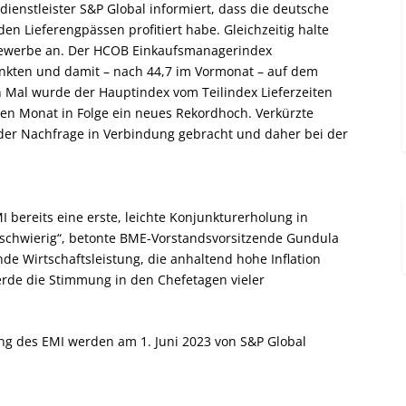
ienstleister S&P Global informiert, dass die deutsche
en Lieferengpässen profitiert habe. Gleichzeitig halte
Gewerbe an. Der HCOB Einkaufsmanagerindex
Punkten und damit – nach 44,7 im Vormonat – auf dem
n Mal wurde der Hauptindex vom Teilindex Lieferzeiten
ten Monat in Folge ein neues Rekordhoch. Verkürzte
der Nachfrage in Verbindung gebracht und daher bei der
I bereits eine erste, leichte Konjunkturerholung in
 schwierig“, betonte BME-Vorstandsvorsitzende Gundula
de Wirtschaftsleistung, die anhaltend hohe Inflation
erde die Stimmung in den Chefetagen vieler
ung des EMI werden am 1. Juni 2023 von S&P Global