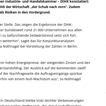
hen Industrie- und Handelskammer – DIHK konstatiert:
hlt der Wirtschaft „der Schub nach vorn“. Zudem
ls Risiken in den Vordergrund.
der Stelle. Das zeigen die Ergebnisse der DIHK-
er bundesweit rund 21.000 Unternehmen aus allen
 zu befürchtende Seitwärtstrend setzt sich fort.
 weiterhin“, sagte das für Konjunkturanalysen
 Nothnagel bei Vorstellung der Zahlen in Berlin.
rhin hohen Energiepreise, der steigenden Zinsen und des
erstandsfähig. Der Ausblick auf die kommenden zwölf
uf der Nachfrageseite die Auftragseingänge spürbar
terhin von einem Null-Wachstum aus“, so Nothnagel
 in Deutschland bleibe trotz leichter Verbesserungen
eilung weiter. Nothnagel: „Bei den Geschäftsrisiken