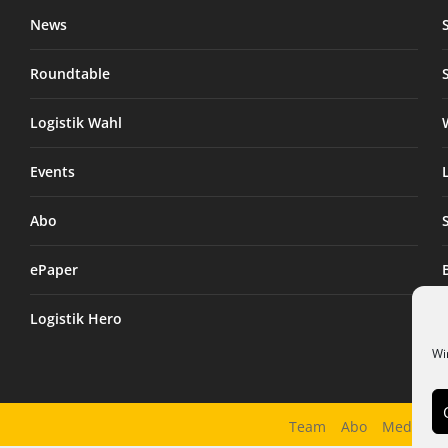
News
Roundtable
Logistik Wahl
Events
Abo
ePaper
Logistik Hero
Wi
Team
Abo
Mediadat