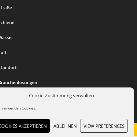
Straße
Schiene
Wasser
Luft
Standort
Branchenlösungen
Cookie-Zustimmung verwalten
Digitalisierung
r verwenden Cookies.
COOKIES AKZEPTIEREN
ABLEHNEN
VIEW PREFERENCES
en
Cookies
Datenschutz
AGB
Impressum