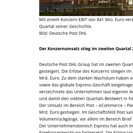
Mit einem Konzern-EBIT von 841 Mio. Euro ver
Quartal seiner Geschichte.
Bild: Deutsche Post DHL
Der Konzernumsatz stieg im zweiten Quartal 2
Deutsche Post DHL Group hat im zweiten Quart
gesteigert. Die Erlöse des Konzerns stiegen im
Mrd. Euro. Zu dem starken Wachstum haben vo
sowie das globale Express-Geschäft beigetrag
verzeichnete das Unternehmen laut eigenen An
und damit den siebten Quartals-Bestwert in Fo
Der Umsatz im Bereich Post – eCommerce – Parce
Mrd. Euro gestiegen. Im Geschäftsfeld Post san
Volumenrückgänge, vor allem im Bereich Brief 
Der Unternehmensbereich Express hat auch im
Ergebnisentwicklung fortgesetzt. Die Erlöse l