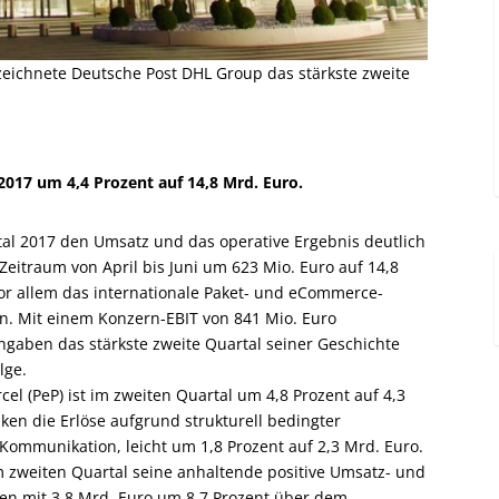
zeichnete Deutsche Post DHL Group das stärkste zweite
017 um 4,4 Prozent auf 14,8 Mrd. Euro.
al 2017 den Umsatz und das operative Ergebnis deutlich
 Zeitraum von April bis Juni um 623 Mio. Euro auf 14,8
r allem das internationale Paket- und eCommerce-
en. Mit einem Konzern-EBIT von 841 Mio. Euro
gaben das stärkste zweite Quartal seiner Geschichte
lge.
l (PeP) ist im zweiten Quartal um 4,8 Prozent auf 4,3
ken die Erlöse aufgrund strukturell bedingter
Kommunikation, leicht um 1,8 Prozent auf 2,3 Mrd. Euro.
 zweiten Quartal seine anhaltende positive Umsatz- und
agen mit 3,8 Mrd. Euro um 8,7 Prozent über dem