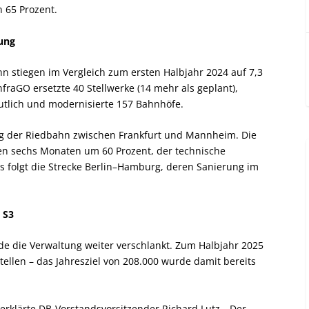
n 65 Prozent.
rung
n stiegen im Vergleich zum ersten Halbjahr 2024 auf 7,3
nfraGO ersetzte 40 Stellwerke (14 mehr als geplant),
utlich und modernisierte 157 Bahnhöfe.
ung der Riedbahn zwischen Frankfurt und Mannheim. Die
nen sechs Monaten um 60 Prozent, der technische
s folgt die Strecke Berlin–Hamburg, deren Sanierung im
 S3
die Verwaltung weiter verschlankt. Zum Halbjahr 2025
tellen – das Jahresziel von 208.000 wurde damit bereits
, erklärte DB-Vorstandsvorsitzender Richard Lutz. „Der