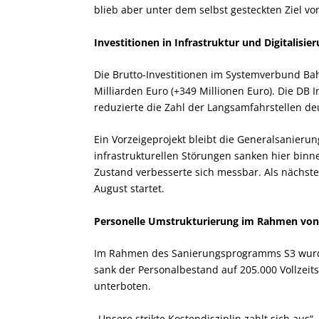
blieb aber unter dem selbst gesteckten Ziel vo
Investitionen in Infrastruktur und Digitalisie
Die Brutto-Investitionen im Systemverbund Bah
Milliarden Euro (+349 Millionen Euro). Die DB I
reduzierte die Zahl der Langsamfahrstellen de
Ein Vorzeigeprojekt bleibt die Generalsanier
infrastrukturellen Störungen sanken hier bin
Zustand verbesserte sich messbar. Als nächste
August startet.
Personelle Umstrukturierung im Rahmen von
Im Rahmen des Sanierungsprogramms S3 wurde 
sank der Personalbestand auf 205.000 Vollzeits
unterboten.
„Unsere strikte Kostendisziplin zahlt sich aus“