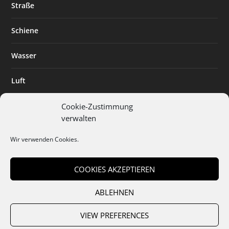
Straße
Schiene
Wasser
Luft
Standort
Cookie-Zustimmung
verwalten
Branchenlösungen
Wir verwenden Cookies.
Digitalisierung
COOKIES AKZEPTIEREN
ABLEHNEN
Team
Abo
Mediadaten
Cookies
Datenschutz
AGB
VIEW PREFERENCES
Impressum