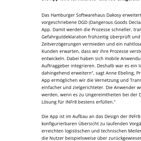
Das Hamburger Softwarehaus Dakosy erweitert 
vorgeschriebene DGD (Dangerous Goods Declarat
App. Damit werden die Prozesse schneller, tra
Gefahrgutdeklaration frühzeitig überprüft und
Zeitverzögerungen vermieden und ein nahtlose
Kunden erwarten, dass wir ihre Prozesse vers
entwickeln. Dabei haben sich mobile Anwendun
Auftraggeber integrieren. Deshalb war es ein l
dahingehend erweitern“, sagt Anne Ebeling, Pro
App ermöglichen wir die Vernetzung und Tran
einfacher und zielgerichteter. Die Anwender wo
werden, wenn es zu Ungereimtheiten bei der 
Lösung für INFr8 bestens erfüllen.“
Die App ist im Aufbau an das Design der INF
konfigurierbaren Übersicht zu laufenden Vor
erreichten logistischen und technischen Meile
die Nutzer beispielsweise über zurückgewiese