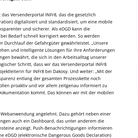
das Versenderportal INFr8, das die gesetzlich
ion) digitalisiert und standardisiert, um eine mobile
nsparenter und sicherer. Als eDGD kann die
 bei Bedarf schnell korrigiert werden. So werden
r Durchlauf der Gefahrgüter gewährleistet. „Unsere
tehen und intelligente Lösungen für ihre Anforderungen
gen bewährt, die sich in den Arbeitsalltag unserer
ogischer Schritt, dass wir das Versenderportal INFr8
jektleiterin für INFr8 bei Dakosy. Und weiter: „Mit der
sparenz entlang der gesamten Prozesskette noch
llen proaktiv und vor allem zeitgenau informiert zu
Dokumentation kommt. Das können wir mit der mobilen
r8-Webanwendung angelehnt. Dazu gehört neben einer
gängen auch ein Dashboard, das unter anderem die
nsteine anzeigt. Push-Benachrichtigungen informieren
ne eDGD (elektronische Dangerous Goods Declaration)