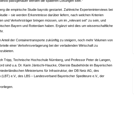
r, desto passgenauer werden die späteren Lösungen sein.“
rg die empirische Studie
bayrolo
gestartet. Zahlreiche Experteninterviews bei
udie – sie werden Erkenntnisse darüber liefern, nach welchen Kriterien
en und Verkehrsträger bringen müssen, um im „relevant set“ zu sein, und
ischen Bayern und Rotterdam haben. Ergänzt wird dies um wissenschaftliche
hr.
n Anteil der Containertransporte zukünftig zu steigern, noch mehr Volumen von
orteile einer Verkehrsverlagerung bei der verladenden Wirtschaft zu
nzubieten.
ph Tripp, Technische Hochschule Nürnberg, und Professor Peter de Langen,
ord sind u.a. Dr. Karin Jäntschi-Haucke, Oberste Baubehörde im Bayerischen
 niederländischen Ministeriums für Infrastruktur, der DB Netz AG, des
(LBT) e.V., des LBS – Landesverband Bayerischer Spediteure e.V., der
vorliegen.