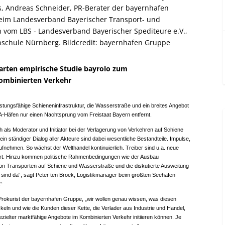
, Andreas Schneider, PR-Berater der bayernhafen
beim Landesverband Bayerischer Transport- und
n vom LBS - Landesverband Bayerischer Spediteure e.V.,
chschule Nürnberg. Bildcredit: bayernhafen Gruppe
rten empirische Studie bayrolo zum
ombinierten Verkehr
istungsfähige Schieneninfrastruktur, die Wasserstraße und ein breites Angebot
A-Häfen nur einen Nachtsprung vom Freistaat Bayern entfernt.
als Moderator und Initiator bei der Verlagerung von Verkehren auf Schiene
n ständiger Dialog aller Akteure sind dabei wesentliche Bestandteile. Impulse,
fnehmen. So wächst der Welthandel kontinuierlich. Treiber sind u.a. neue
hrt. Hinzu kommen politische Rahmenbedingungen wie der Ausbau
on Transporten auf Schiene und Wasserstraße und die diskutierte Ausweitung
sind da“, sagt Peter ten Broek, Logistikmanager beim größten Seehafen
.“
, Prokurist der bayernhafen Gruppe, „wir wollen genau wissen, was diesen
keln und wie die Kunden dieser Kette, die Verlader aus Industrie und Handel,
ielter marktfähige Angebote im Kombinierten Verkehr initiieren können. Je