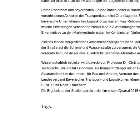
näher wir dran sind an den Erwartungen der Logistikdienstleiste
Hafen Rotterdam und bayernhafen Gruppe haben daher in Nürnbe
verschiedenen Akteuren der Transportkette sind Grundlage der St
bayerische Unternehmen ihre Logistik organisieren, was Relation
welche Erwartungen Verlader an zusätzliche KV-Verbindungen zw
Erkenntnisse zu den Marktveränderungen im Kombinierten Verke
Ziel des länderübergreifenden Gemeinschaftsprojektes ist es, de
der Straße auf die Schiene und Wasserstraße zu verlagern, die V
verdeutlichen und dieser eine zusätzliche Seehafen-Alternative a
Wissenschaftlich begleitet wird
bayrolo
von Professor Dr. Christo
Technische Universität Eindhoven. Als Kompetenzträger mit an B
Staatsministerium des Innern, für Bau und Verkehr, Vertreter des
Landesverband Bayerischer Transport- und Logistikunternehmen 
FENEX und Neele Transporte.
Die Ergebnisse der Studie
bayrolo
sollen im ersten Quartal 2015 
Tags: