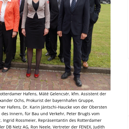
 Rotterdamer Hafens, Máté Gelencsér, kfm. Assistent der
xander Ochs, Prokurist der bayernhafen Gruppe,
amer Hafens, Dr. Karin Jäntschi-Haucke von der Obersten
des Innern, für Bau und Verkehr, Peter Brugts vom
r, Ingrid Rossmeier, Repräsentantin des Rotterdamer
r DB Netz AG, Ron Neele, Vertreter der FENEX, Judith