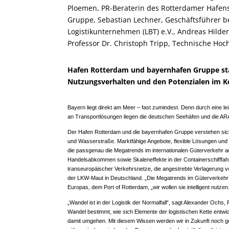
Ploemen, PR-Beraterin des Rotterdamer Hafens
Gruppe, Sebastian Lechner, Geschäftsführer 
Logistikunternehmen (LBT) e.V., Andreas Hilde
Professor Dr. Christoph Tripp, Technische Ho
Hafen Rotterdam und bayernhafen Gruppe sta
Nutzungsverhalten und den Potenzialen im K
Bayern liegt direkt am Meer – fast zumindest. Denn durch eine le
an Transportlösungen liegen die deutschen Seehäfen und die AR
Der Hafen Rotterdam und die bayernhafen Gruppe verstehen sich 
und Wasserstraße. Marktfähige Angebote, flexible Lösungen und ei
die passgenau die Megatrends im internationalen Güterverkehr au
Handelsabkommen sowie Skaleneffekte in der Containerschifffa
transeuropäischer Verkehrsnetze, die angestrebte Verlagerung v
der LKW-Maut in Deutschland. „Die Megatrends im Güterverkehr 
Europas, dem Port of Rotterdam, „wir wollen sie intelligent nutzen
„Wandel ist in der Logistik der Normalfall“, sagt Alexander Ochs
Wandel bestimmt, wie sich Elemente der logistischen Kette entwic
damit umgehen. Mit diesem Wissen werden wir in Zukunft noch gez