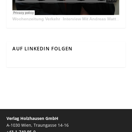
Wochenzeitung Verkehr
Interview Mit Andreas Matthä, CEO der ÖBB Holding
·
AUF LINKEDIN FOLGEN
Verlag Holzhausen GmbH
A-1030 Wien, Traungasse 14-16
+43-1-740 95-0