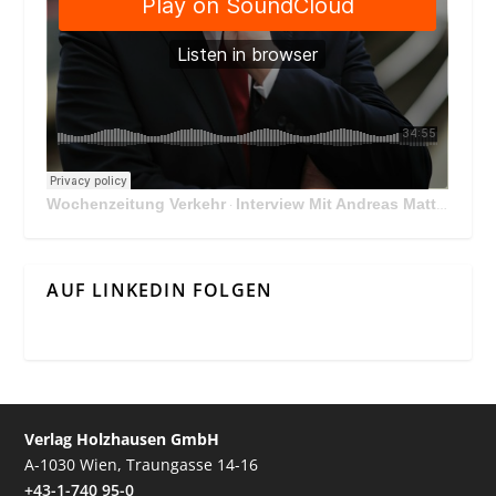
Wochenzeitung Verkehr
Interview Mit Andreas Matthä, CEO der ÖBB Holding
·
AUF LINKEDIN FOLGEN
Verlag Holzhausen GmbH
A-1030 Wien, Traungasse 14-16
+43-1-740 95-0